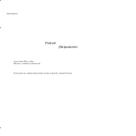
(Ne)mateřství
Podcast
(Ne)mateřství
Jsme mámy Bára a Jitka.
Mluvíme o mateřství (ne)seriózně.
Poslouchat nás můžete každý druhý čtvrtek na Spotify a Apple Podcast