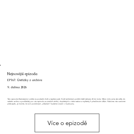
Nejnovější epizoda
EP167: Ústřižky z archivu
9. dubna 2026
Tato epizoda #nematerstvi vznikla na poslední chvíli a neplánovaně. Kvůli technickým potížím letěl nahraný díl do koše. Místo toho jsme ale sáhly do
našeho archivu a poskládaly pro vás epizodu ze starších útržků, doplněných o naše reakce a myšlenky k předchozím dílům. Nakonec nás samotné
překvapilo, je možné, že se k podobným „střípkům“ budeme vracet i v budoucnu.
Více o epizodě