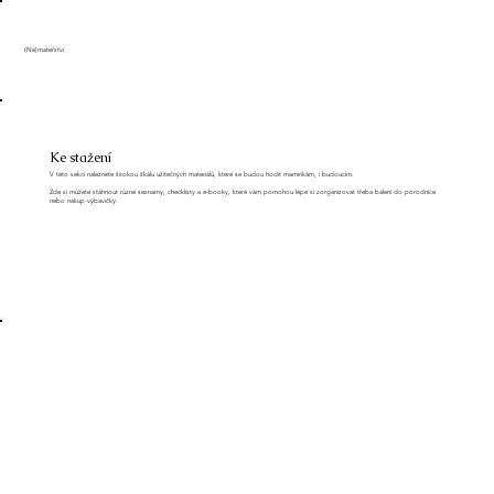
(Ne)mateřství
Ke stažení
V této sekci naleznete širokou škálu užitečných materiálů, které se budou hodit maminkám, i budoucím.
Zde si můžete stáhnout různé seznamy, checklisty a e-booky, které vám pomohou lépe si zorganizovat třeba balení do porodnice
nebo nákup výbavičky.