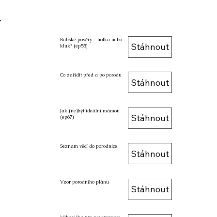
Babské pověry – holka nebo
Stáhnout
kluk? (ep55)
Co zařídit před a po porodu
Stáhnout
Jak (ne)být ideální mámou
Stáhnout
(ep67)
Seznam věcí do porodnice
Stáhnout
Vzor porodního plánu
Stáhnout