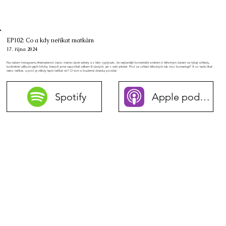
EP102: Co a kdy neříkat matkám
17. října 2024
Na našem Instagramu #nematerstvi často máme různé ankety a z této vyplynulo, že nejčastější komentáře směrem k těhotným ženám se týkají vzhledu,
konkrétně velikosti jejich břicha, kterých jsme napočítali celkem 8 různých, jen v naší anketě. Proč se vzhled těhotných tak moc komentuje? A co teda říkat
nebo neříkat, a proč je někdy lepší neříkat nic? O tom si budeme dneska povídat.
Spotify
Apple podcasty