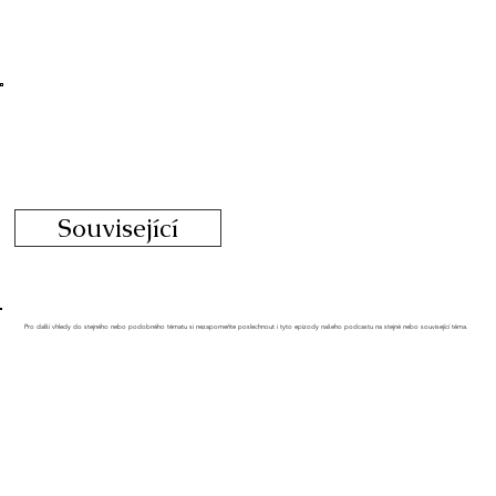
Související
Pro další vhledy do stejného nebo podobného tématu si nezapomeňte poslechnout i tyto epizody našeho podcastu na stejné nebo související téma.