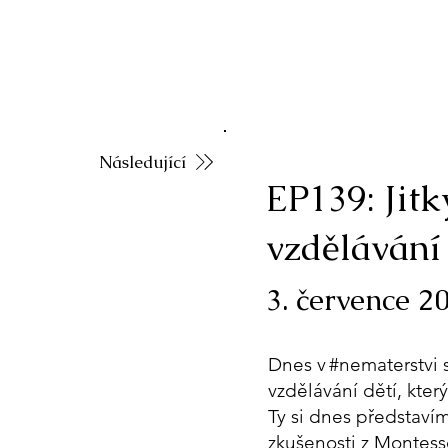
Následující
EP139: Jitk
vzdělávání
3. července 2
Dnes v #nematerstvi 
vzdělávání dětí, kter
Ty si dnes představím
zkušenosti z Montesso