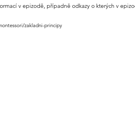
formací v epizodě, případně odkazy o kterých v epiz
montessori/zakladni-principy