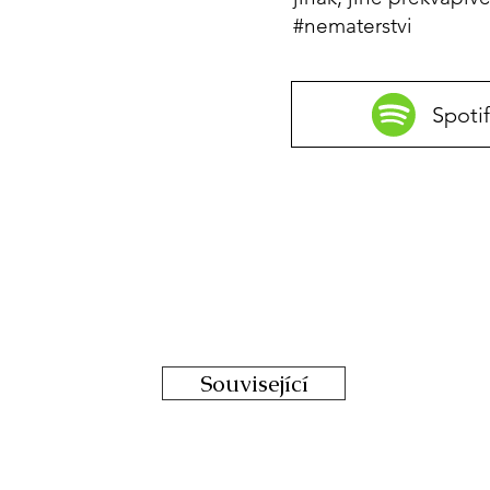
#nematerstvi
Spotif
Související