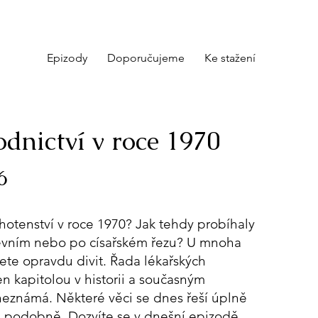
Epizody
Doporučujeme
Ke stažení
dnictví v roce 1970
6
těhotenství v roce 1970? Jak tehdy probíhaly
vním nebo po císařském řezu? U mnoha
ete opravdu divit. Řada lékařských
n kapitolou v historii a současným
eznámá. Některé věci se dnes řeší úplně
vě podobně. Dozvíte se v dnešní epizodě