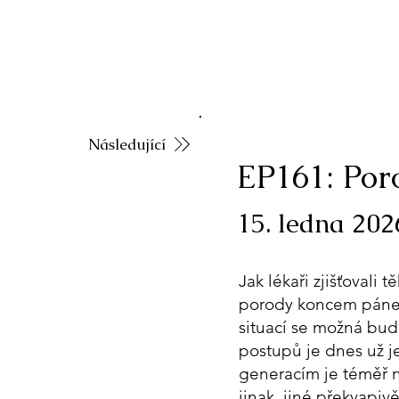
Následující
EP161: Poro
15. ledna 202
Jak lékaři zjišťovali 
porody koncem páne
situací se možná bud
postupů je dnes už je
generacím je téměř n
jinak, jiné překvapi