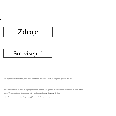
Zdroje
Související
Zde najdete odkazy na zdroje informací v epizodě, případně odkazy o kterých v epizodě mluvíme.
https://sancedetem.cz/o-nevhodnych-pristupech-v-rodicovske-vychove-psychickem-nasili-jeho-vlivu-na-vyvoj-ditete
https://forbes.cz/na-co-si-dat-pozor-kdyz-nechcete-pokazit-vychovu-svych-deti/
https://www.innereverest.cz/tipy-a-rady/jak-nezkazit-dite-vychovou/