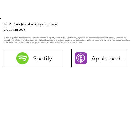
EP25: Čím (ne)zkazit vývoj dítěte
27. dubna 2023
V dnešní epizodě #nematerstvi se zaměříme na klíčové aspekty, které mohou (ne)zkazit vývoj dítěte. Probereme sedm důležitých oblastí, které ovlivňují
celkový vývoj dítěte. Tyto oblasti zahrnují vytváření bezpečného prostředí, podpora komunikačního vývoje, stimulace kognitivního vývoje, rozvoj sociálních
dovedností, stanovování hranic a disciplína, podpora zdravých návyků a životního stylu, a další.
Spotify
Apple podcasty