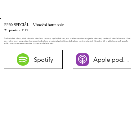
EP60: SPECIÁL - Vánoční harmonie
28. prosince 2023
Praskání ohně v krbu, vůně cukroví a vánočního stromku, vaječný likér - to jsou všechno asociace spojené s vánocemi, které tvoří vánoční harmonii. Dnes
se s našimi hosty ve speciálu #nematerstvi nebudeme probírat závažné téma, ale budeme se věnovat právě Vánocům. Tak si udělejte pohodlí, zapalte
svíčku a nechte se unést vánočním duchem společně s námi.
Spotify
Apple podcasty