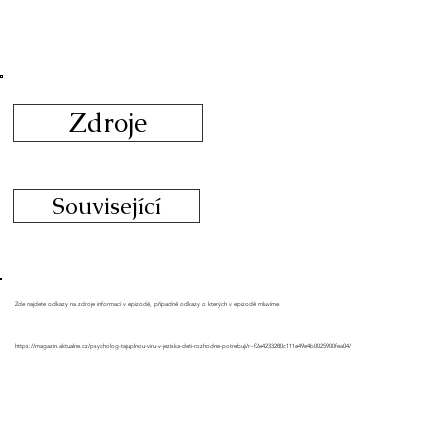
Zdroje
Související
Zde najdete odkazy na zdroje informací v epizodě, případně odkazy o kterých v epizodě mluvíme.
https://magazin.aktualne.cz/psycholog-tajuplnou-viru-v-jeziska-deti-rozhodne-potrebuji/r~f2e4233280c111e49e4b0025900fea04/