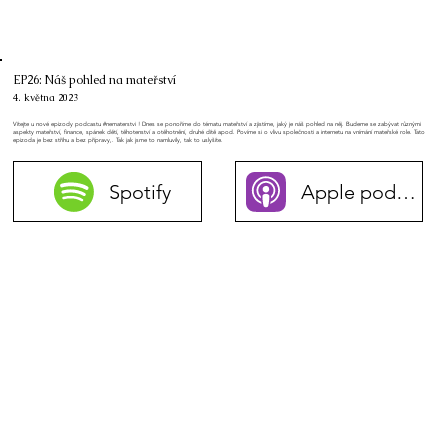
EP26: Náš pohled na mateřství
4. května 2023
Vítejte u nové epizody podcastu #nematerstvi ! Dnes se ponoříme do tématu mateřství a zjistíme, jaký je náš pohled na něj. Budeme se zabývat různými
aspekty mateřství, finance, spánek dětí, těhotenství a otěhotnění, druhé dítě apod. Povíme si o vlivu společnosti a internetu na vnímání mateřské role. Tato
epizoda je bez střihu a bez přípravy,. Tak jak jsme to namluvily, tak to uslyšíte.
Spotify
Apple podcasty