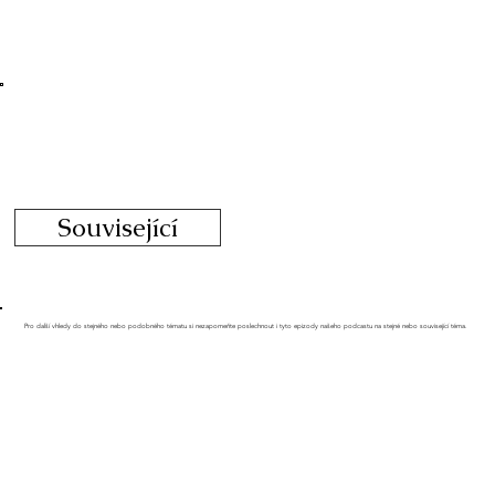
Související
Pro další vhledy do stejného nebo podobného tématu si nezapomeňte poslechnout i tyto epizody našeho podcastu na stejné nebo související téma.